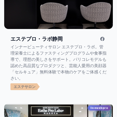
エステプロ・ラボ静岡
インナービューティサロン エステプロ・ラボ。管
理栄養士によるファスティングプログラムや食事指
導で、理想の美しさをサポート。パリコレモデルも
認めた高品質なプロダクツと、芸能人愛用の美顔器
「セルキュア」無料体験で本物のケアをご体感くだ
さい。
エステサロン
livewebpro