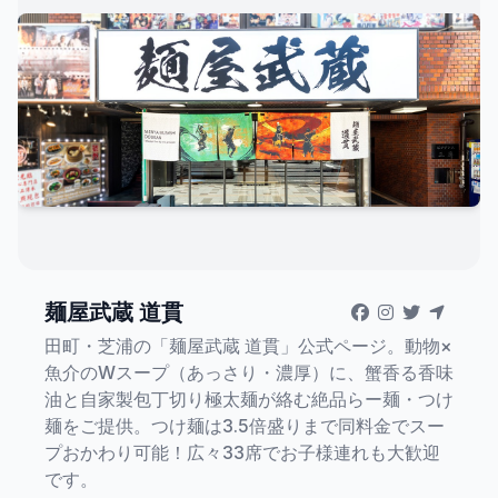
麺屋武蔵 道貫
田町・芝浦の「麺屋武蔵 道貫」公式ページ。動物×
魚介のWスープ（あっさり・濃厚）に、蟹香る香味
油と自家製包丁切り極太麺が絡む絶品らー麺・つけ
麺をご提供。つけ麺は3.5倍盛りまで同料金でスー
プおかわり可能！広々33席でお子様連れも大歓迎
です。