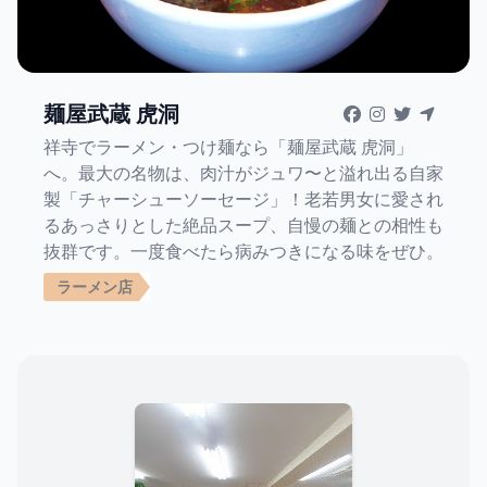
麺屋武蔵 虎洞
祥寺でラーメン・つけ麺なら「麺屋武蔵 虎洞」
へ。最大の名物は、肉汁がジュワ〜と溢れ出る自家
製「チャーシューソーセージ」！老若男女に愛され
るあっさりとした絶品スープ、自慢の麺との相性も
抜群です。一度食べたら病みつきになる味をぜひ。
ラーメン店