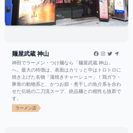
麺屋武蔵 神山
神田でラーメン・つけ麺なら「麺屋武蔵 神山」
へ。最大の特徴は、表面はカリッと中はトロトロに
焼き上げた名物「蒲焼きチャーシュー」！鶏ガラ・
豚骨の動物系と、かつお節・煮干しの魚介系を合わ
せた伝統の二刀流スープ、絶品麺との相性も抜群で
す。
ラーメン店