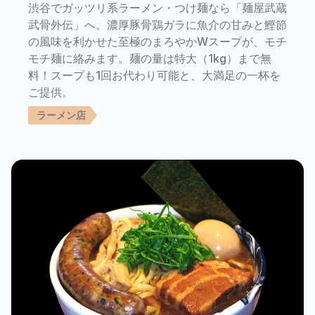
渋谷でガッツリ系ラーメン・つけ麺なら「麺屋武蔵
武骨外伝」へ。濃厚豚骨鶏ガラに魚介の甘みと鰹節
の風味を利かせた至極のまろやかWスープが、モチ
モチ麺に絡みます。麺の量は特大（1kg）まで無
料！スープも1回お代わり可能と、大満足の一杯を
ご提供。
ラーメン店