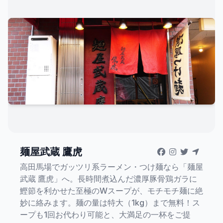
麺屋武蔵 鷹虎
高田馬場でガッツリ系ラーメン・つけ麺なら「麺屋
武蔵 鷹虎」へ。長時間煮込んだ濃厚豚骨鶏ガラに
鰹節を利かせた至極のWスープが、モチモチ麺に絶
妙に絡みます。麺の量は特大（1kg）まで無料！ス
ープも1回お代わり可能と、大満足の一杯をご提