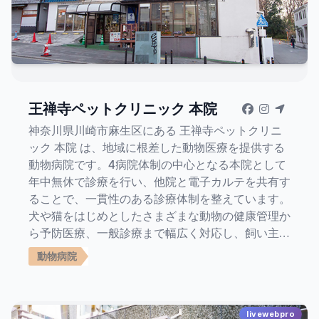
王禅寺ペットクリニック 本院
神奈川県川崎市麻生区にある 王禅寺ペットクリニ
ック 本院 は、地域に根差した動物医療を提供する
動物病院です。4病院体制の中心となる本院として
年中無休で診療を行い、他院と電子カルテを共有す
ることで、一貫性のある診療体制を整えています。
犬や猫をはじめとしたさまざまな動物の健康管理か
ら予防医療、一般診療まで幅広く対応し、飼い主様
と大切な家族であるペットに寄り添った診療を心が
動物病院
けています。 本院は小田急線「新百合ヶ丘駅」か
ら徒歩約15分の場所に位置し、駐車場も完備して
いるため、お車での来院にも便利です。専門性を活
livewebpro
かした診療体制と充実した設備のもと、地域のホー